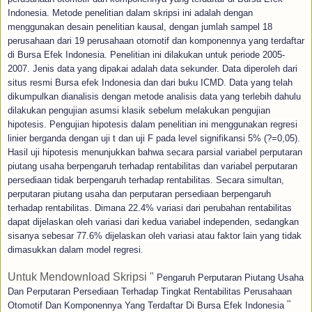
Indonesia. Metode penelitian dalam skripsi ini adalah dengan
menggunakan desain penelitian kausal, dengan jumlah sampel 18
perusahaan dari 19 perusahaan otomotif dan komponennya yang terdaftar
di Bursa Efek Indonesia. Penelitian ini dilakukan untuk periode 2005-
2007. Jenis data yang dipakai adalah data sekunder. Data diperoleh dari
situs resmi Bursa efek Indonesia dan dari buku ICMD. Data yang telah
dikumpulkan dianalisis dengan metode analisis data yang terlebih dahulu
dilakukan pengujian asumsi klasik sebelum melakukan pengujian
hipotesis. Pengujian hipotesis dalam penelitian ini menggunakan regresi
linier berganda dengan uji t dan uji F pada level signifikansi 5% (?=0,05).
Hasil uji hipotesis menunjukkan bahwa secara parsial variabel perputaran
piutang usaha berpengaruh terhadap rentabilitas dan variabel perputaran
persediaan tidak berpengaruh terhadap rentabilitas. Secara simultan,
perputaran piutang usaha dan perputaran persediaan berpengaruh
terhadap rentabilitas. Dimana 22.4% variasi dari perubahan rentabilitas
dapat dijelaskan oleh variasi dari kedua variabel independen, sedangkan
sisanya sebesar 77.6% dijelaskan oleh variasi atau faktor lain yang tidak
dimasukkan dalam model regresi.
Untuk Mendownload Skripsi "
Pengaruh Perputaran Piutang Usaha
Dan Perputaran Persediaan Terhadap Tingkat Rentabilitas Perusahaan
"
Otomotif Dan Komponennya Yang Terdaftar Di Bursa Efek Indonesia