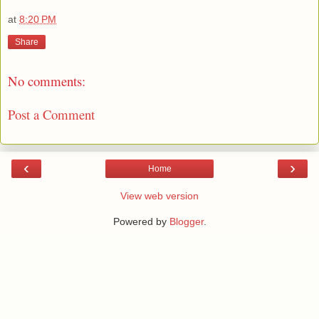
at
8:20 PM
Share
No comments:
Post a Comment
‹
›
Home
View web version
Powered by
Blogger
.