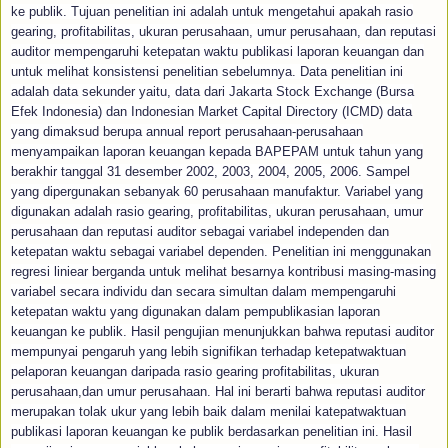
ke publik. Tujuan penelitian ini adalah untuk mengetahui apakah rasio
gearing, profitabilitas, ukuran perusahaan, umur perusahaan, dan reputasi
auditor mempengaruhi ketepatan waktu publikasi laporan keuangan dan
untuk melihat konsistensi penelitian sebelumnya. Data penelitian ini
adalah data sekunder yaitu, data dari Jakarta Stock Exchange (Bursa
Efek Indonesia) dan Indonesian Market Capital Directory (ICMD) data
yang dimaksud berupa annual report perusahaan-perusahaan
menyampaikan laporan keuangan kepada BAPEPAM untuk tahun yang
berakhir tanggal 31 desember 2002, 2003, 2004, 2005, 2006. Sampel
yang dipergunakan sebanyak 60 perusahaan manufaktur. Variabel yang
digunakan adalah rasio gearing, profitabilitas, ukuran perusahaan, umur
perusahaan dan reputasi auditor sebagai variabel independen dan
ketepatan waktu sebagai variabel dependen. Penelitian ini menggunakan
regresi liniear berganda untuk melihat besarnya kontribusi masing-masing
variabel secara individu dan secara simultan dalam mempengaruhi
ketepatan waktu yang digunakan dalam pempublikasian laporan
keuangan ke publik. Hasil pengujian menunjukkan bahwa reputasi auditor
mempunyai pengaruh yang lebih signifikan terhadap ketepatwaktuan
pelaporan keuangan daripada rasio gearing profitabilitas, ukuran
perusahaan,dan umur perusahaan. Hal ini berarti bahwa reputasi auditor
merupakan tolak ukur yang lebih baik dalam menilai katepatwaktuan
publikasi laporan keuangan ke publik berdasarkan penelitian ini. Hasil