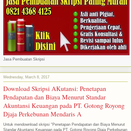
Jasa Pembuatan Skripsi
Wednesday, March 8, 2017
Download Skripsi AKutansi: Penetapan
Pendapatan dan Biaya Menurut Standar
Akuntansi Keuangan pada PT. Gotong Royong
Djaja Perkebunan Mendaris A
Untuk mendownload skripsi "Penetapan Pendapatan dan Biaya Menurut
Standar Akuntansi Keuangan pada PT. Gotong Royong Djaja Perkebunan