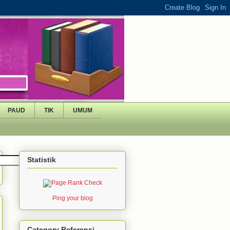
PAUD
TIK
UMUM
Statistik
Ping your blog
Category Referensi