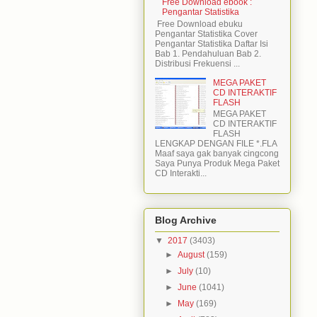
Free Download ebook :
Pengantar Statistika
Free Download ebuku
Pengantar Statistika Cover
Pengantar Statistika Daftar Isi
Bab 1. Pendahuluan Bab 2.
Distribusi Frekuensi ...
MEGA PAKET
CD INTERAKTIF
FLASH
MEGA PAKET
CD INTERAKTIF
FLASH
LENGKAP DENGAN FILE *.FLA
Maaf saya gak banyak cingcong
Saya Punya Produk Mega Paket
CD Interakti...
Blog Archive
▼
2017
(3403)
►
August
(159)
►
July
(10)
►
June
(1041)
►
May
(169)