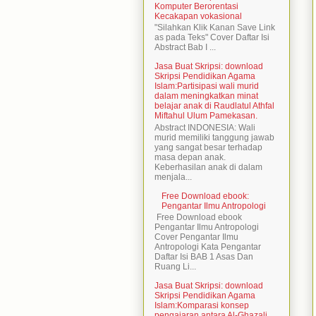
Komputer Berorentasi
Kecakapan vokasional
"Silahkan Klik Kanan Save Link
as pada Teks" Cover Daftar Isi
Abstract Bab I ...
Jasa Buat Skripsi: download
Skripsi Pendidikan Agama
Islam:Partisipasi wali murid
dalam meningkatkan minat
belajar anak di Raudlatul Athfal
Miftahul Ulum Pamekasan.
Abstract INDONESIA: Wali
murid memiliki tanggung jawab
yang sangat besar terhadap
masa depan anak.
Keberhasilan anak di dalam
menjala...
Free Download ebook:
Pengantar Ilmu Antropologi
Free Download ebook
Pengantar Ilmu Antropologi
Cover Pengantar Ilmu
Antropologi Kata Pengantar
Daftar Isi BAB 1 Asas Dan
Ruang Li...
Jasa Buat Skripsi: download
Skripsi Pendidikan Agama
Islam:Komparasi konsep
pengajaran antara Al-Ghazali