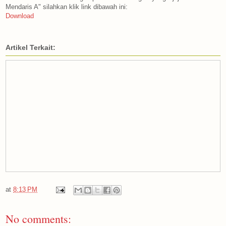
Mendaris A" silahkan klik link dibawah ini:
Download
Artikel Terkait:
at
8:13 PM
No comments: