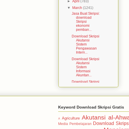
►
April
(783)
▼
March
(1241)
Jasa Buat Skripsi:
download
Skripsi
ekonomi
pemban...
Download Skripsi
Akutansi
Sistem
Pengawasan
Intern...
Download Skripsi
Akutansi
Sistem
Informasi
Akuntan...
Download Skripsi
Akutansi
Analisis
Pengaruh
Perput...
Download Skripsi
Keyword Download Skripsi Gratis
Akutansi
Pengaruh
Akutansi
al-Ahw
Informasi Laba
Agriculture
A
...
Download Skrips
Media Pembelajaran
Download Skripsi