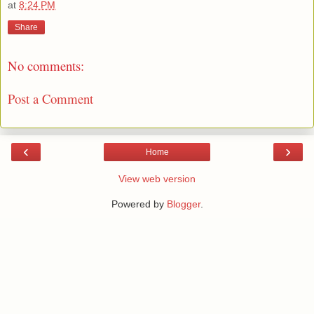
at
8:24 PM
Share
No comments:
Post a Comment
‹
›
Home
View web version
Powered by
Blogger
.