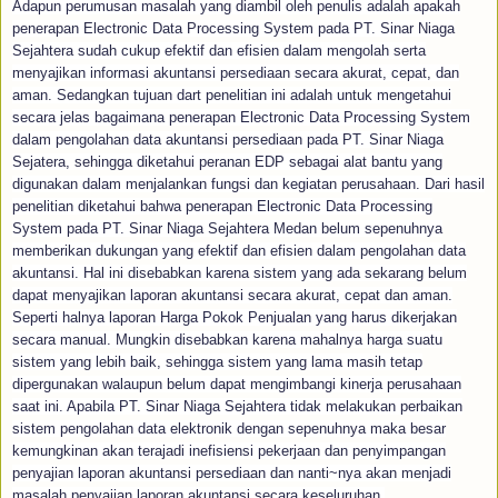
Adapun perumusan masalah yang diambil oleh penulis adalah apakah
penerapan Electronic Data Processing System pada PT. Sinar Niaga
Sejahtera sudah cukup efektif dan efisien dalam mengolah serta
menyajikan informasi akuntansi persediaan secara akurat, cepat, dan
aman. Sedangkan tujuan dart penelitian ini adalah untuk mengetahui
secara jelas bagaimana penerapan Electronic Data Processing System
dalam pengolahan data akuntansi persediaan pada PT. Sinar Niaga
Sejatera, sehingga diketahui peranan EDP sebagai alat bantu yang
digunakan dalam menjalankan fungsi dan kegiatan perusahaan. Dari hasil
penelitian diketahui bahwa penerapan Electronic Data Processing
System pada PT. Sinar Niaga Sejahtera Medan belum sepenuhnya
memberikan dukungan yang efektif dan efisien dalam pengolahan data
akuntansi. Hal ini disebabkan karena sistem yang ada sekarang belum
dapat menyajikan laporan akuntansi secara akurat, cepat dan aman.
Seperti halnya laporan Harga Pokok Penjualan yang harus dikerjakan
secara manual. Mungkin disebabkan karena mahalnya harga suatu
sistem yang lebih baik, sehingga sistem yang lama masih tetap
dipergunakan walaupun belum dapat mengimbangi kinerja perusahaan
saat ini. Apabila PT. Sinar Niaga Sejahtera tidak melakukan perbaikan
sistem pengolahan data elektronik dengan sepenuhnya maka besar
kemungkinan akan terajadi inefisiensi pekerjaan dan penyimpangan
penyajian laporan akuntansi persediaan dan nanti~nya akan menjadi
masalah penyajian laporan akuntansi secara keseluruhan.