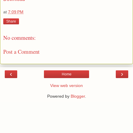
at
7:09 PM
Share
No comments:
Post a Comment
‹
›
Home
View web version
Powered by
Blogger
.